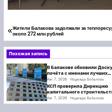
Жители Балакова задолжали за теплорес
Н
около 272 млн рублей
а
в
Похожая запись
и
В Балакове обновили Доск
г
почёта с именами лучших
спортсменов. Фото
Авг 7, 2026
Надежда Бобалова
а
КСП проверила Дирекцию
ц
капитального строительст
Балакове и нашла множест
Авг 7, 2026
Надежда Бобалова
и
нарушений