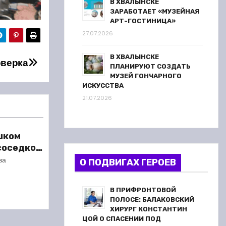
В ХВАЛЫНСКЕ
ЗАРАБОТАЕТ «МУЗЕЙНАЯ
АРТ-ГОСТИНИЦА»
27.07.2026
В ХВАЛЫНСКЕ
оверка
ПЛАНИРУЮТ СОЗДАТЬ
МУЗЕЙ ГОНЧАРНОГО
ИСКУССТВА
21.07.2026
шком
 соседкой
ареста
ва
О ПОДВИГАХ ГЕРОЕВ
В ПРИФРОНТОВОЙ
ПОЛОСЕ: БАЛАКОВСКИЙ
ХИРУРГ КОНСТАНТИН
ЦОЙ О СПАСЕНИИ ПОД