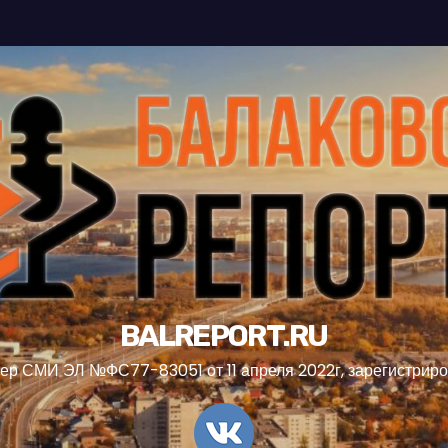
BALREPORT.RU
ер СМИ ЭЛ №ФС77-83051 от 11 апреля 2022г, зарегистрир