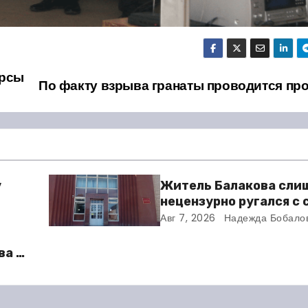
урсы
По факту взрыва гранаты проводится пр
у
Житель Балакова сли
нецензурно ругался с
и получил двое суток 
Авг 7, 2026
Надежда Бобало
ва в
во