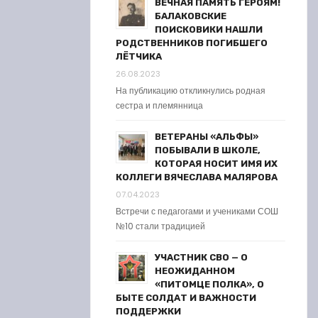
ВЕЧНАЯ ПАМЯТЬ ГЕРОЯМ!
БАЛАКОВСКИЕ
ПОИСКОВИКИ НАШЛИ
РОДСТВЕННИКОВ ПОГИБШЕГО
ЛЁТЧИКА
26.08.2023
На публикацию откликнулись родная
сестра и племянница
ВЕТЕРАНЫ «АЛЬФЫ»
ПОБЫВАЛИ В ШКОЛЕ,
КОТОРАЯ НОСИТ ИМЯ ИХ
КОЛЛЕГИ ВЯЧЕСЛАВА МАЛЯРОВА
07.04.2023
Встречи с педагогами и учениками СОШ
№10 стали традицией
УЧАСТНИК СВО — О
НЕОЖИДАННОМ
«ПИТОМЦЕ ПОЛКА», О
БЫТЕ СОЛДАТ И ВАЖНОСТИ
ПОДДЕРЖКИ