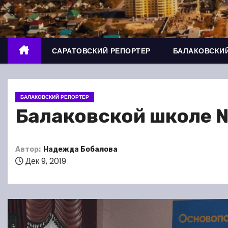
о
м
у
САРАТОВСКИЙ РЕПОРТЕР
БАЛАКОВСКИЙ
БАЛАКОВСКИЙ РЕПОРТЕР
Балаковской школе №
Автор:
Надежда Бобалова
Дек 9, 2019