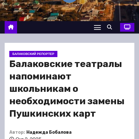
о
м
у
БАЛАКОВСКИЙ РЕПОРТЕР
Балаковские театралы
напоминают
школьникам о
необходимости замены
Пушкинских карт
Автор:
Надежда Бобалова