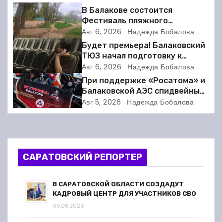
г
В Балакове состоится
а
Фестиваль пляжного
волейбола
Авг 6, 2026
Надежда Бобалова
ц
Будет премьера! Балаковский
ТЮЗ начал подготовку к
и
новому театральному сезону
Авг 6, 2026
Надежда Бобалова
При поддержке «Росатома» и
я
Балаковской АЭС спидвейный
клуб «Турбина» обновил
п
Авг 5, 2026
Надежда Бобалова
материально-техническую
базу
о
з
САРАТОВСКИЙ РЕПОРТЕР
а
п
В САРАТОВСКОЙ ОБЛАСТИ СОЗДАДУТ
КАДРОВЫЙ ЦЕНТР ДЛЯ УЧАСТНИКОВ СВО
и
05.08.2026