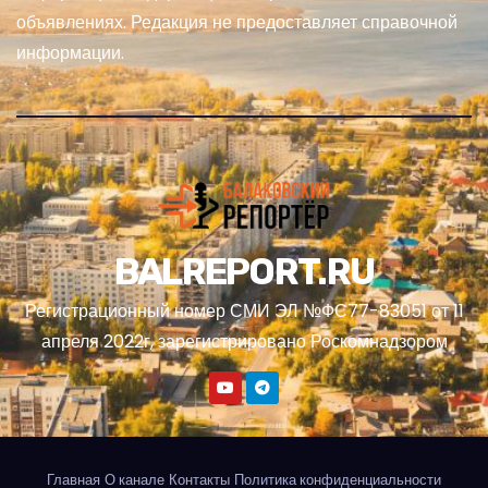
объявлениях. Редакция не предоставляет справочной
информации.
BALREPORT.RU
Регистрационный номер СМИ ЭЛ №ФС77-83051 от 11
апреля 2022г, зарегистрировано Роскомнадзором
Главная
О канале
Контакты
Политика конфиденциальности