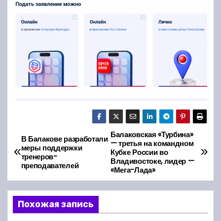
Балаковская «Турбина»
Н
В Балакове разработали
— третья на командном
меры поддержки
Кубке России во
а
тренеров-
Владивостоке, лидер —
преподавателей
«Мега-Лада»
в
и
Похожая запись