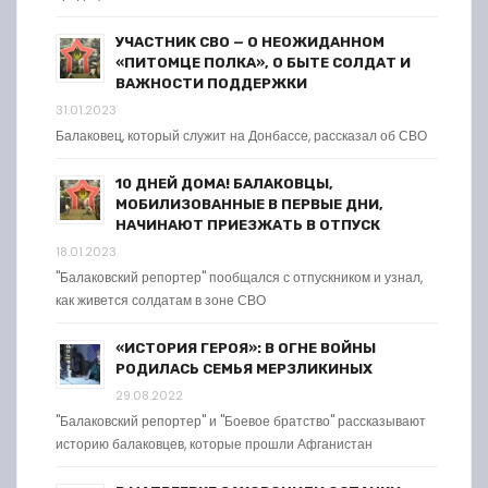
УЧАСТНИК СВО — О НЕОЖИДАННОМ
«ПИТОМЦЕ ПОЛКА», О БЫТЕ СОЛДАТ И
ВАЖНОСТИ ПОДДЕРЖКИ
31.01.2023
Балаковец, который служит на Донбассе, рассказал об СВО
10 ДНЕЙ ДОМА! БАЛАКОВЦЫ,
МОБИЛИЗОВАННЫЕ В ПЕРВЫЕ ДНИ,
НАЧИНАЮТ ПРИЕЗЖАТЬ В ОТПУСК
18.01.2023
"Балаковский репортер" пообщался с отпускником и узнал,
как живется солдатам в зоне СВО
«ИСТОРИЯ ГЕРОЯ»: В ОГНЕ ВОЙНЫ
РОДИЛАСЬ СЕМЬЯ МЕРЗЛИКИНЫХ
29.08.2022
"Балаковский репортер" и "Боевое братство" рассказывают
историю балаковцев, которые прошли Афганистан