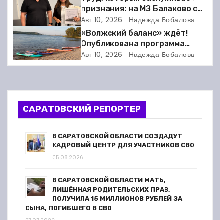
признания: на МЗ Балаково с
ц
профессиональным
Авг 10, 2026
Надежда Бобалова
праздником поздравили
и
«Волжский баланс» ждёт!
строителей и
Опубликована программа
железнодорожников
я
фестиваля сапбординга в
Авг 10, 2026
Надежда Бобалова
Балакове
п
о
САРАТОВСКИЙ РЕПОРТЕР
з
а
В САРАТОВСКОЙ ОБЛАСТИ СОЗДАДУТ
КАДРОВЫЙ ЦЕНТР ДЛЯ УЧАСТНИКОВ СВО
п
05.08.2026
и
В САРАТОВСКОЙ ОБЛАСТИ МАТЬ,
ЛИШЁННАЯ РОДИТЕЛЬСКИХ ПРАВ,
с
ПОЛУЧИЛА 15 МИЛЛИОНОВ РУБЛЕЙ ЗА
СЫНА, ПОГИБШЕГО В СВО