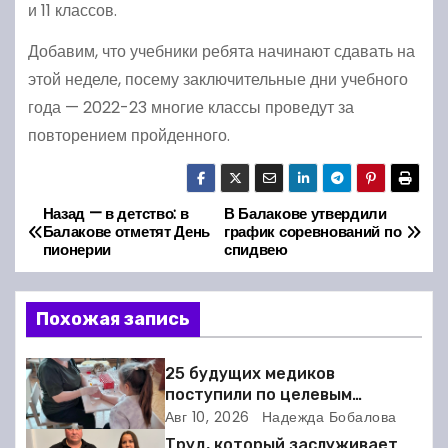
и 11 классов.
Добавим, что учебники ребята начинают сдавать на
этой неделе, посему заключительные дни учебного
года — 2022-23 многие классы проведут за
повторением пройденного.
Назад — в детство: в
В Балакове утвердили
Н
Балакове отметят День
график соревнований по
пионерии
спидвею
а
в
Похожая запись
и
25 будущих медиков
г
поступили по целевым
направлениям от Балаковской
Авг 10, 2026
Надежда Бобалова
а
районной поликлиники
Труд, который заслуживает