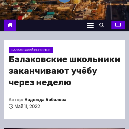
о
м
у
БАЛАКОВСКИЙ РЕПОРТЕР
Балаковские школьники
заканчивают учёбу
через неделю
Автор:
Надежда Бобалова
Май 11, 2022