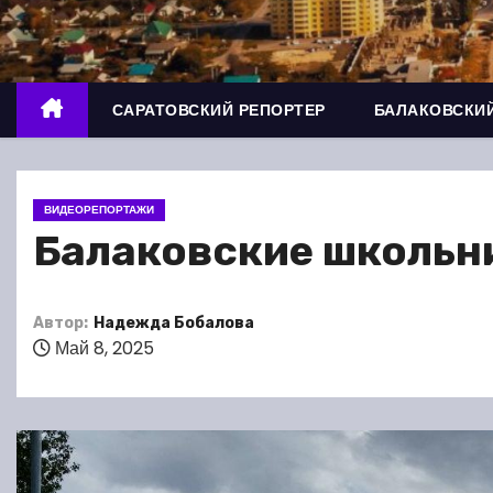
о
м
у
САРАТОВСКИЙ РЕПОРТЕР
БАЛАКОВСКИЙ
ВИДЕОРЕПОРТАЖИ
Балаковские школьни
Автор:
Надежда Бобалова
Май 8, 2025