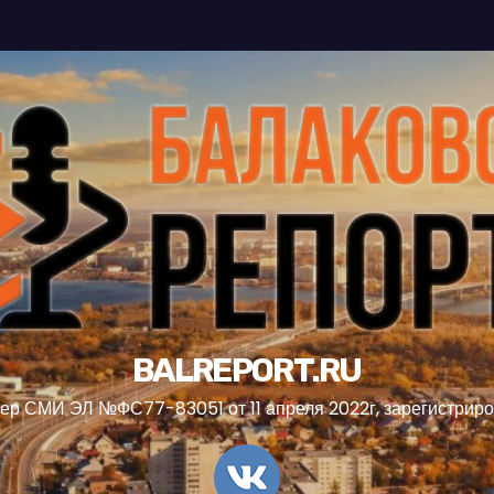
BALREPORT.RU
ер СМИ ЭЛ №ФС77-83051 от 11 апреля 2022г, зарегистрир