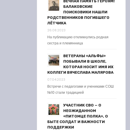
ВЕЧНАЯ ПАМЯТЬ ГЕРОЯМ!
БАЛАКОВСКИЕ
ПОИСКОВИКИ НАШЛИ
РОДСТВЕННИКОВ ПОГИБШЕГО
ЛЁТЧИКА
26.08.2023
На публикацию откликнулись родная
сестра и племянница
ВЕТЕРАНЫ «АЛЬФЫ»
ПОБЫВАЛИ В ШКОЛЕ,
КОТОРАЯ НОСИТ ИМЯ ИХ
КОЛЛЕГИ ВЯЧЕСЛАВА МАЛЯРОВА
07.04.2023
Встречи с педагогами и учениками СОШ
№10 стали традицией
УЧАСТНИК СВО — О
НЕОЖИДАННОМ
«ПИТОМЦЕ ПОЛКА», О
БЫТЕ СОЛДАТ И ВАЖНОСТИ
ПОДДЕРЖКИ