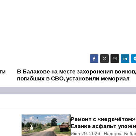
ти
В Балакове на месте захоронения воинов
погибших в СВО, установили мемориал
Ремонт с «недочётом»:
Еланке асфальт уложи
зни
школы, но не дошли 30
Июл 29, 2026
Надежда Боба