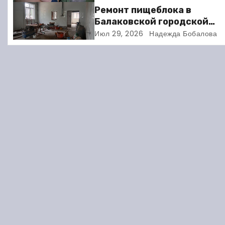
а
требует расшифровки
Ремонт пищеблока в
ц
Балаковской городской
клинической больнице
Июл 29, 2026
Надежда Бобалова
и
выходит на финишную пря
я
п
о
з
а
п
и
с