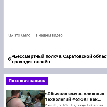
Как это было — в нашем видео.
«Бессмертный полк» в Саратовской облас
Н
проходит онлайн
а
в
Похожая запись
и
«Обычная жизнь сложных
г
технологий #6»ЭКГ как
искусство: когда ритм жи
Июл 30, 2026
Надежда Бобалова