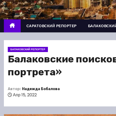
о
м
у
САРАТОВСКИЙ РЕПОРТЕР
БАЛАКОВСКИЙ
БАЛАКОВСКИЙ РЕПОРТЕР
Балаковские поиско
портрета»
Автор:
Надежда Бобалова
Апр 15, 2022