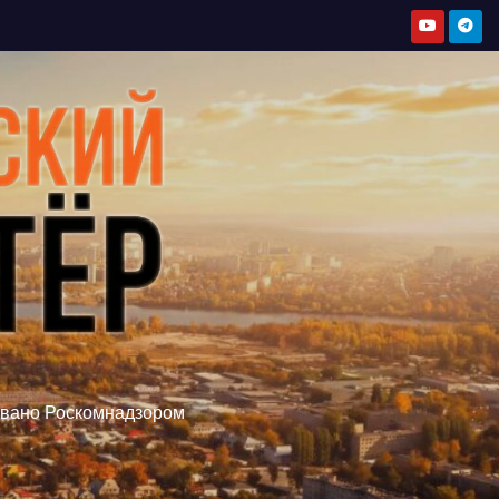
овано Роскомнадзором