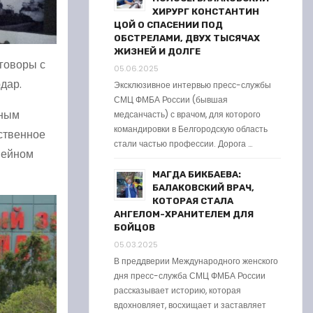
ХИРУРГ КОНСТАНТИН
ЦОЙ О СПАСЕНИИ ПОД
ОБСТРЕЛАМИ, ДВУХ ТЫСЯЧАХ
ЖИЗНЕЙ И ДОЛГЕ
говоры с
05.06.2025
дар.
Эксклюзивное интервью пресс-службы
СМЦ ФМБА России (бывшая
дным
медсанчасть) с врачом, для которого
командировки в Белгородскую область
ственное
стали частью профессии. Дорога …
мейном
МАГДА БИКБАЕВА:
БАЛАКОВСКИЙ ВРАЧ,
КОТОРАЯ СТАЛА
АНГЕЛОМ-ХРАНИТЕЛЕМ ДЛЯ
БОЙЦОВ
05.03.2025
В преддверии Международного женского
дня пресс-служба СМЦ ФМБА России
рассказывает историю, которая
вдохновляет, восхищает и заставляет