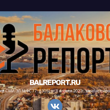
BALREPORT.RU
ер СМИ ЭЛ №ФС77-83051 от 11 апреля 2022г, зарегистрир