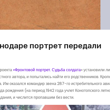
снодаре портрет передали
проекта
«Фронтовой портрет. Судьба солдата
» установили л
тного автора, и попытались найти его родственников. Кро
а. Им оказался командир звена 287-го истребительного ав
да рождения (на период 1942 года учлет Конотопского летн
адания, и числится пропавшим без вести.