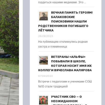
гордиться нашими медиками. Это …
ВЕЧНАЯ ПАМЯТЬ ГЕРОЯМ!
БАЛАКОВСКИЕ
ПОИСКОВИКИ НАШЛИ
РОДСТВЕННИКОВ ПОГИБШЕГО
ЛЁТЧИКА
26.08.2023
На публикацию откликнулись родная
сестра и племянница
ВЕТЕРАНЫ «АЛЬФЫ»
ПОБЫВАЛИ В ШКОЛЕ,
КОТОРАЯ НОСИТ ИМЯ ИХ
КОЛЛЕГИ ВЯЧЕСЛАВА МАЛЯРОВА
07.04.2023
Встречи с педагогами и учениками СОШ
№10 стали традицией
УЧАСТНИК СВО — О
НЕОЖИДАННОМ