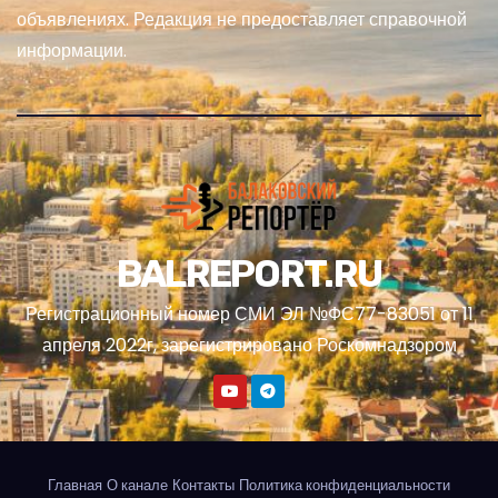
объявлениях. Редакция не предоставляет справочной
информации.
BALREPORT.RU
Регистрационный номер СМИ ЭЛ №ФС77-83051 от 11
апреля 2022г, зарегистрировано Роскомнадзором
Главная
О канале
Контакты
Политика конфиденциальности