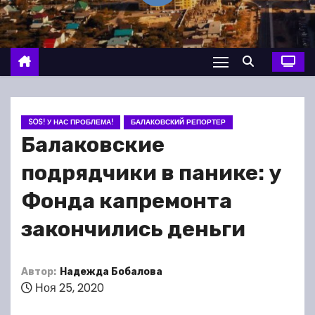
о
м
у
SOS! У НАС ПРОБЛЕМА!
БАЛАКОВСКИЙ РЕПОРТЕР
Балаковские
подрядчики в панике: у
Фонда капремонта
закончились деньги
Автор:
Надежда Бобалова
Ноя 25, 2020