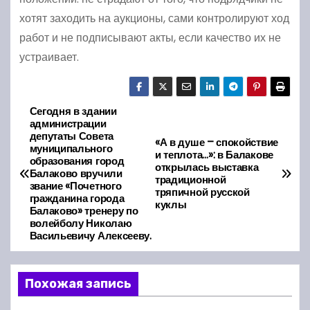
хотят заходить на аукционы, сами контролируют ход
работ и не подписывают акты, если качество их не
устраивает.
Сегодня в здании
Н
администрации
депутаты Совета
а
«А в душе – спокойствие
муниципального
и теплота…»: в Балакове
образования город
открылась выставка
в
Балаково вручили
традиционной
звание «Почетного
тряпичной русской
гражданина города
и
куклы
Балаково» тренеру по
волейболу Николаю
г
Васильевичу​ Алексееву.
а
Похожая запись
ц