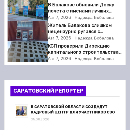
и
В Балакове обновили Доску
почёта с именами лучших
я
спортсменов. Фото
Авг 7, 2026
Надежда Бобалова
Житель Балакова слишком
п
нецензурно ругался с
соседкой и получил двое суток
Авг 7, 2026
Надежда Бобалова
о
ареста
КСП проверила Дирекцию
з
капитального строительства в
Балакове и нашла множество
Авг 7, 2026
Надежда Бобалова
а
нарушений
п
и
САРАТОВСКИЙ РЕПОРТЕР
с
В САРАТОВСКОЙ ОБЛАСТИ СОЗДАДУТ
я
КАДРОВЫЙ ЦЕНТР ДЛЯ УЧАСТНИКОВ СВО
05.08.2026
м