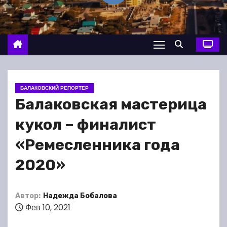
о
м
у
БАЛАКОВСКИЙ РЕПОРТЕР
Балаковская мастерица
кукол – финалист
«Ремесленника года
2020»
Автор:
Надежда Бобалова
Фев 10, 2021