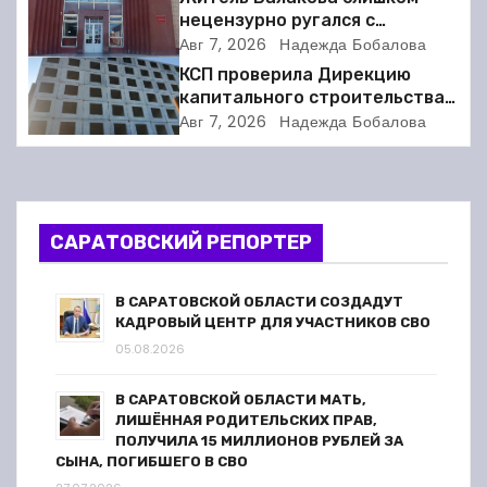
ц
нецензурно ругался с
соседкой и получил двое суток
Авг 7, 2026
Надежда Бобалова
и
ареста
КСП проверила Дирекцию
я
капитального строительства в
Балакове и нашла множество
Авг 7, 2026
Надежда Бобалова
п
нарушений
о
з
САРАТОВСКИЙ РЕПОРТЕР
а
В САРАТОВСКОЙ ОБЛАСТИ СОЗДАДУТ
п
КАДРОВЫЙ ЦЕНТР ДЛЯ УЧАСТНИКОВ СВО
05.08.2026
и
В САРАТОВСКОЙ ОБЛАСТИ МАТЬ,
с
ЛИШЁННАЯ РОДИТЕЛЬСКИХ ПРАВ,
ПОЛУЧИЛА 15 МИЛЛИОНОВ РУБЛЕЙ ЗА
я
СЫНА, ПОГИБШЕГО В СВО