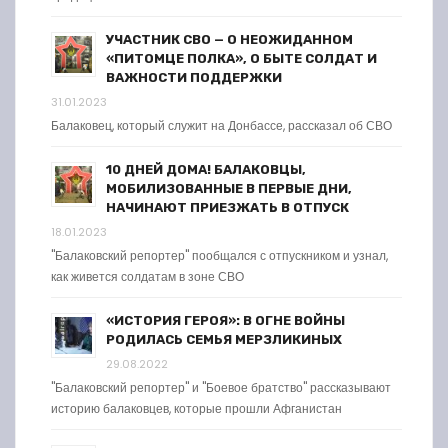
УЧАСТНИК СВО — О НЕОЖИДАННОМ
«ПИТОМЦЕ ПОЛКА», О БЫТЕ СОЛДАТ И
ВАЖНОСТИ ПОДДЕРЖКИ
31.01.2023
Балаковец, который служит на Донбассе, рассказал об СВО
10 ДНЕЙ ДОМА! БАЛАКОВЦЫ,
МОБИЛИЗОВАННЫЕ В ПЕРВЫЕ ДНИ,
НАЧИНАЮТ ПРИЕЗЖАТЬ В ОТПУСК
18.01.2023
"Балаковский репортер" пообщался с отпускником и узнал,
как живется солдатам в зоне СВО
«ИСТОРИЯ ГЕРОЯ»: В ОГНЕ ВОЙНЫ
РОДИЛАСЬ СЕМЬЯ МЕРЗЛИКИНЫХ
29.08.2022
"Балаковский репортер" и "Боевое братство" рассказывают
историю балаковцев, которые прошли Афганистан