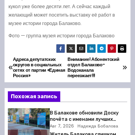
кукол уже более десяти лет. А сейчас каждый
желающий может посетить выставку её работ в
музее истории города Балаково.
Фото — группа музея истории города Балаково
Адреса депутатских
Внимание! Абонентский
Н
округов в социальных
отдел Балаково-
сетях от партии «Единая
Водоканала
а
Россия»
переезжает!!!
в
Похожая запись
и
г
В Балакове обновили Доску
почёта с именами лучших
а
спортсменов. Фото
Авг 7, 2026
Надежда Бобалова
Житель Балакова слишком