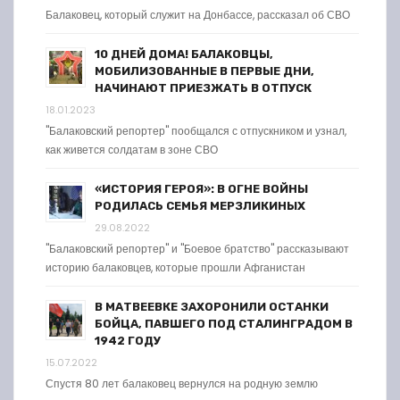
Балаковец, который служит на Донбассе, рассказал об СВО
10 ДНЕЙ ДОМА! БАЛАКОВЦЫ,
МОБИЛИЗОВАННЫЕ В ПЕРВЫЕ ДНИ,
НАЧИНАЮТ ПРИЕЗЖАТЬ В ОТПУСК
18.01.2023
"Балаковский репортер" пообщался с отпускником и узнал,
как живется солдатам в зоне СВО
«ИСТОРИЯ ГЕРОЯ»: В ОГНЕ ВОЙНЫ
РОДИЛАСЬ СЕМЬЯ МЕРЗЛИКИНЫХ
29.08.2022
"Балаковский репортер" и "Боевое братство" рассказывают
историю балаковцев, которые прошли Афганистан
В МАТВЕЕВКЕ ЗАХОРОНИЛИ ОСТАНКИ
БОЙЦА, ПАВШЕГО ПОД СТАЛИНГРАДОМ В
1942 ГОДУ
15.07.2022
Спустя 80 лет балаковец вернулся на родную землю