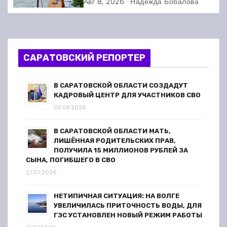
я
Авг 8, 2026
Надежда Бобалова
п
о
САРАТОВСКИЙ РЕПОРТЕР
з
а
В САРАТОВСКОЙ ОБЛАСТИ СОЗДАДУТ
КАДРОВЫЙ ЦЕНТР ДЛЯ УЧАСТНИКОВ СВО
п
05.08.2026
и
В САРАТОВСКОЙ ОБЛАСТИ МАТЬ,
ЛИШЁННАЯ РОДИТЕЛЬСКИХ ПРАВ,
с
ПОЛУЧИЛА 15 МИЛЛИОНОВ РУБЛЕЙ ЗА
СЫНА, ПОГИБШЕГО В СВО
я
27.07.2026
м
НЕТИПИЧНАЯ СИТУАЦИЯ: НА ВОЛГЕ
УВЕЛИЧИЛАСЬ ПРИТОЧНОСТЬ ВОДЫ, ДЛЯ
ГЭС УСТАНОВЛЕН НОВЫЙ РЕЖИМ РАБОТЫ