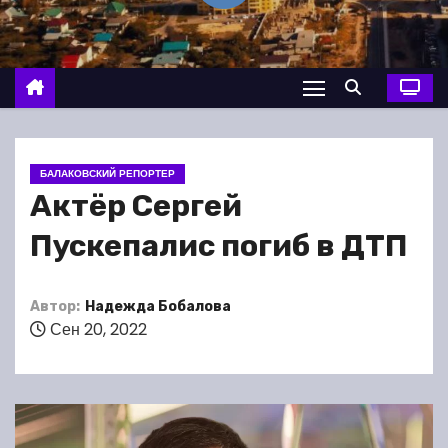
о
м
у
БАЛАКОВСКИЙ РЕПОРТЕР
Актёр Сергей
Пускепалис погиб в ДТП
Автор:
Надежда Бобалова
Сен 20, 2022