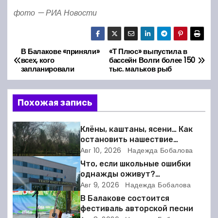
фото — РИА Новости
В Балакове «приняли»
«Т Плюс» выпустила в
Н
всех, кого
бассейн Волги более 150
запланировали
тыс. мальков рыб
а
в
Похожая запись
и
Клёны, каштаны, ясени… Как
г
остановить нашествие
вредителей в Балакове?
Авг 10, 2026
Надежда Бобалова
а
Что, если школьные ошибки
однажды оживут?
ц
Балаковский ТЮЗ готовит
Авг 9, 2026
Надежда Бобалова
премьеру
и
В Балакове состоится
фестиваль авторской песни