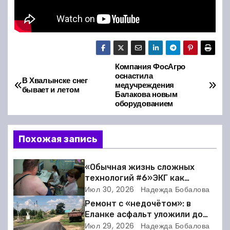
Компания ФосАгро
Н
оснастила
В Хвалынске снег
медучреждения
а
бывает и летом
Балакова новым
оборудованием
в
и
Похожая запись
г
«Обычная жизнь сложных
а
технологий #6»ЭКГ как
искусство: когда ритм жизни
Июл 30, 2026
Надежда Бобалова
ц
требует расшифровки
Ремонт с «недочётом»: в
Еланке асфальт уложили до
и
школы, но не дошли 30 метров
Июл 29, 2026
Надежда Бобалова