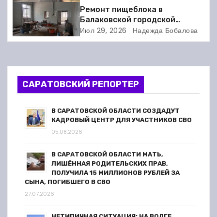
Ремонт пищеблока в
я
Балаковской городской
клинической больнице
п
Июл 29, 2026
Надежда Бобалова
выходит на финишную прямую
о
з
САРАТОВСКИЙ РЕПОРТЕР
а
п
В САРАТОВСКОЙ ОБЛАСТИ СОЗДАДУТ
КАДРОВЫЙ ЦЕНТР ДЛЯ УЧАСТНИКОВ СВО
и
05.08.2026
с
В САРАТОВСКОЙ ОБЛАСТИ МАТЬ,
ЛИШЁННАЯ РОДИТЕЛЬСКИХ ПРАВ,
я
ПОЛУЧИЛА 15 МИЛЛИОНОВ РУБЛЕЙ ЗА
СЫНА, ПОГИБШЕГО В СВО
м
27.07.2026
НЕТИПИЧНАЯ СИТУАЦИЯ: НА ВОЛГЕ