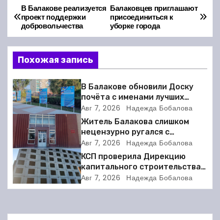
В Балакове реализуется
Балаковцев приглашают
Н
проект поддержки
присоединиться к
добровольчества
уборке города
а
в
Похожая запись
и
В Балакове обновили Доску
г
почёта с именами лучших
спортсменов. Фото
Авг 7, 2026
Надежда Бобалова
а
Житель Балакова слишком
нецензурно ругался с
ц
соседкой и получил двое суток
Авг 7, 2026
Надежда Бобалова
ареста
и
КСП проверила Дирекцию
капитального строительства в
я
Балакове и нашла множество
Авг 7, 2026
Надежда Бобалова
нарушений
п
о