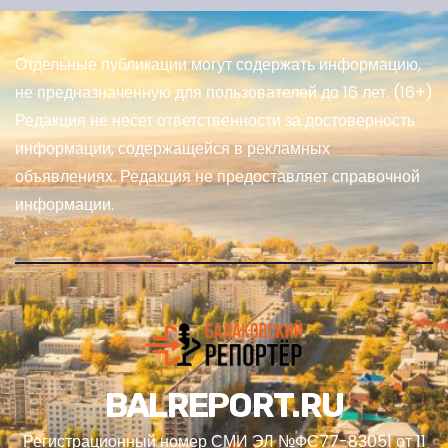
Отдельные публикации могут содержать информацию,
не предназначенную для пользователей до 16 лет. (16+)
Редакция не несет ответственности за достоверность
информации, содержащейся в рекламных
объявлениях. Редакция не предоставляет справочной
информации.
BALREPORT.RU
Регистрационный номер СМИ ЭЛ №ФС77-83051 от 11