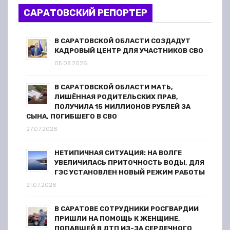
САРАТОВСКИЙ РЕПОРТЕР
з
а
В САРАТОВСКОЙ ОБЛАСТИ СОЗДАДУТ
КАДРОВЫЙ ЦЕНТР ДЛЯ УЧАСТНИКОВ СВО
п
05.08.2026
и
В САРАТОВСКОЙ ОБЛАСТИ МАТЬ,
ЛИШЁННАЯ РОДИТЕЛЬСКИХ ПРАВ,
с
ПОЛУЧИЛА 15 МИЛЛИОНОВ РУБЛЕЙ ЗА
СЫНА, ПОГИБШЕГО В СВО
я
27.07.2026
м
НЕТИПИЧНАЯ СИТУАЦИЯ: НА ВОЛГЕ
УВЕЛИЧИЛАСЬ ПРИТОЧНОСТЬ ВОДЫ, ДЛЯ
ГЭС УСТАНОВЛЕН НОВЫЙ РЕЖИМ РАБОТЫ
21.07.2026
В САРАТОВЕ СОТРУДНИКИ РОСГВАРДИИ
ПРИШЛИ НА ПОМОЩЬ К ЖЕНЩИНЕ,
ПОПАВШЕЙ В ДТП ИЗ-ЗА СЕРДЕЧНОГО