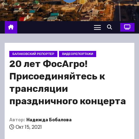
о
м
у
БАЛАКОВСКИЙ РЕПОРТЕР
ВИДЕОРЕПОРТАЖИ
20 лет ФосАгро!
Присоединяйтесь к
трансляции
праздничного концерта
Автор:
Надежда Бобалова
Окт 15, 2021