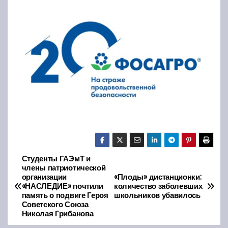
Студенты ГАЭмТ и
Н
члены патриотической
организации
«Плоды» дистанционки:
а
«НАСЛЕДИЕ» почтили
количество заболевших
память о подвиге Героя
школьников убавилось
в
Советского Союза
Николая Грибанова