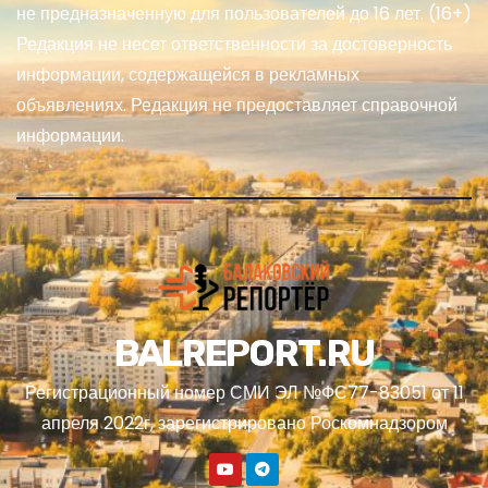
не предназначенную для пользователей до 16 лет. (16+)
Редакция не несет ответственности за достоверность
информации, содержащейся в рекламных
объявлениях. Редакция не предоставляет справочной
информации.
BALREPORT.RU
Регистрационный номер СМИ ЭЛ №ФС77-83051 от 11
апреля 2022г, зарегистрировано Роскомнадзором