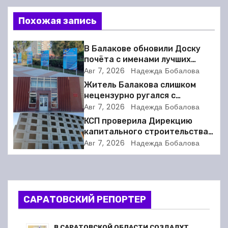
и
г
Похожая запись
а
В Балакове обновили Доску
почёта с именами лучших
ц
спортсменов. Фото
Авг 7, 2026
Надежда Бобалова
и
Житель Балакова слишком
нецензурно ругался с
я
соседкой и получил двое суток
Авг 7, 2026
Надежда Бобалова
ареста
КСП проверила Дирекцию
п
капитального строительства в
Балакове и нашла множество
Авг 7, 2026
Надежда Бобалова
о
нарушений
з
а
САРАТОВСКИЙ РЕПОРТЕР
п
В САРАТОВСКОЙ ОБЛАСТИ СОЗДАДУТ