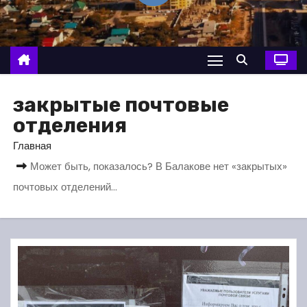
о
м
у
закрытые почтовые
отделения
Главная
Может быть, показалось? В Балакове нет «закрытых»
почтовых отделений…