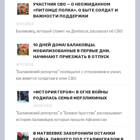
УЧАСТНИК СВО — О НЕОЖИДАННОМ
«ПИТОМЦЕ ПОЛКА», О БЫТЕ СОЛДАТ И
ВАЖНОСТИ ПОДДЕРЖКИ
31.01.2023
Балаковец, который служит на Донбассе, рассказал об СВО
10 ДНЕЙ ДОМА! БАЛАКОВЦЫ,
МОБИЛИЗОВАННЫЕ В ПЕРВЫЕ ДНИ,
НАЧИНАЮТ ПРИЕЗЖАТЬ В ОТПУСК
18.01.2023
"Балаковский репортер" пообщался с отпускником и узнал,
как живется солдатам в зоне СВО
«ИСТОРИЯ ГЕРОЯ»: В ОГНЕ ВОЙНЫ
РОДИЛАСЬ СЕМЬЯ МЕРЗЛИКИНЫХ
29.08.2022
"Балаковский репортер" и "Боевое братство" рассказывают
историю балаковцев, которые прошли Афганистан
В МАТВЕЕВКЕ ЗАХОРОНИЛИ ОСТАНКИ
БОЙЦА, ПАВШЕГО ПОД СТАЛИНГРАДОМ В