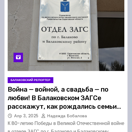
БАЛАКОВСКИЙ РЕПОРТЕР
Война — войной, а свадьба — по
любви! В Балаковском ЗАГСе
расскажут, как рождались семьи
ветеранов ВОВ
Апр 3, 2025
Надежда Бобалова
К 80-летию Победы в Великой Отечественной войне
в отделе ЗАГС по г. Балаково и Балаковскому