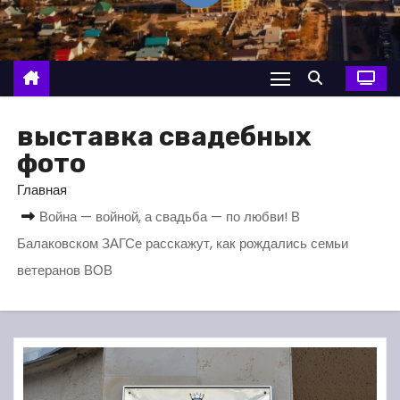
о
м
у
выставка свадебных
фото
Главная
Война — войной, а свадьба — по любви! В
Балаковском ЗАГСе расскажут, как рождались семьи
ветеранов ВОВ