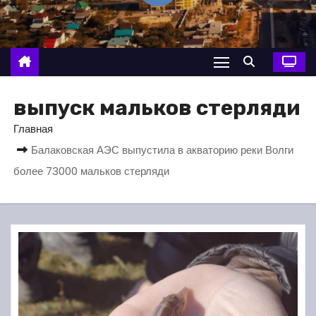
о
м
у
выпуск мальков стерляди
Главная
Балаковская АЭС выпустила в акваторию реки Волги
более 73000 мальков стерляди