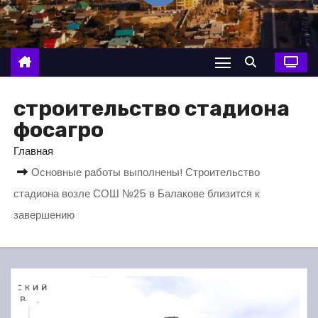
о
м
у
строительство стадиона
фосагро
Главная
Основные работы выполнены! Строительство
стадиона возле СОШ №25 в Балакове близится к
завершению