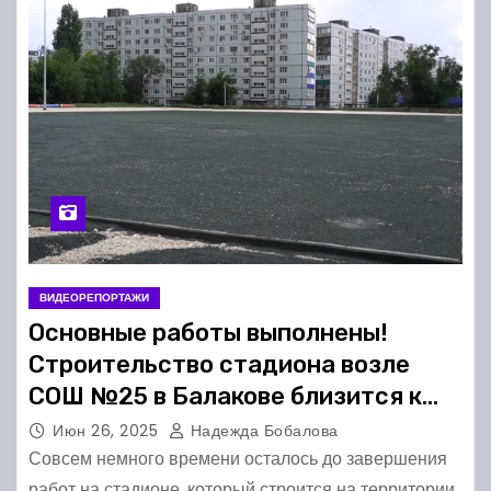
ВИДЕОРЕПОРТАЖИ
Основные работы выполнены!
Строительство стадиона возле
СОШ №25 в Балакове близится к
завершению
Июн 26, 2025
Надежда Бобалова
Совсем немного времени осталось до завершения
работ на стадионе, который строится на территории