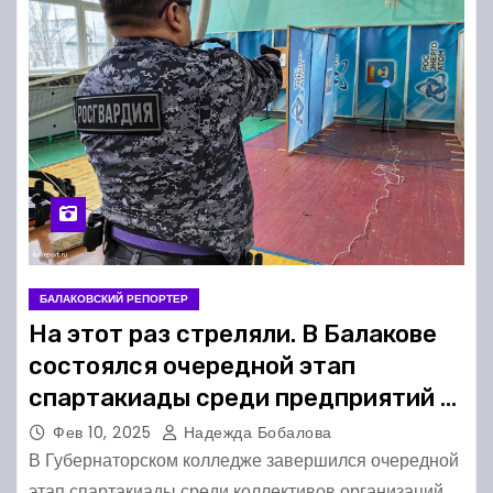
БАЛАКОВСКИЙ РЕПОРТЕР
На этот раз стреляли. В Балакове
состоялся очередной этап
спартакиады среди предприятий и
силовых структур
Фев 10, 2025
Надежда Бобалова
В Губернаторском колледже завершился очередной
этап спартакиады среди коллективов организаций