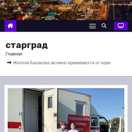
о
м
у
старград
Главная
Жители Балакова активно прививаются от кори