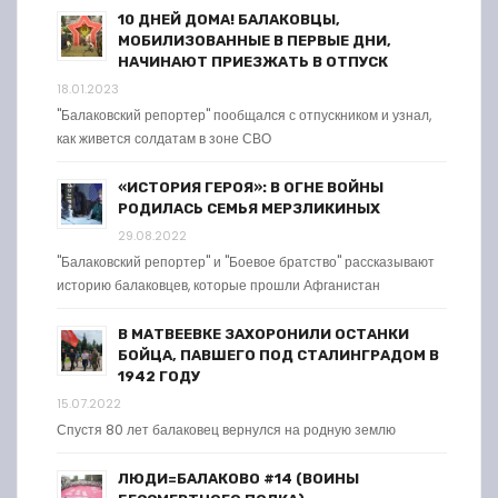
10 ДНЕЙ ДОМА! БАЛАКОВЦЫ,
МОБИЛИЗОВАННЫЕ В ПЕРВЫЕ ДНИ,
НАЧИНАЮТ ПРИЕЗЖАТЬ В ОТПУСК
18.01.2023
"Балаковский репортер" пообщался с отпускником и узнал,
как живется солдатам в зоне СВО
«ИСТОРИЯ ГЕРОЯ»: В ОГНЕ ВОЙНЫ
РОДИЛАСЬ СЕМЬЯ МЕРЗЛИКИНЫХ
29.08.2022
"Балаковский репортер" и "Боевое братство" рассказывают
историю балаковцев, которые прошли Афганистан
В МАТВЕЕВКЕ ЗАХОРОНИЛИ ОСТАНКИ
БОЙЦА, ПАВШЕГО ПОД СТАЛИНГРАДОМ В
1942 ГОДУ
15.07.2022
Спустя 80 лет балаковец вернулся на родную землю
ЛЮДИ=БАЛАКОВО #14 (ВОИНЫ