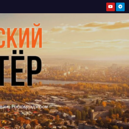
овано Роскомнадзором