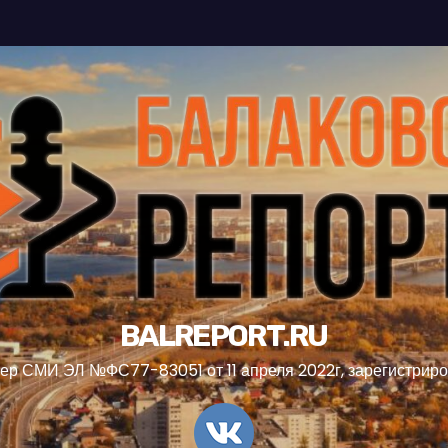
BALREPORT.RU
ер СМИ ЭЛ №ФС77-83051 от 11 апреля 2022г, зарегистрир