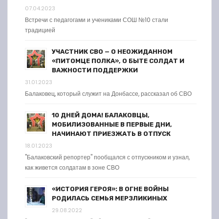
07.04.2023
Встречи с педагогами и учениками СОШ №10 стали
традицией
УЧАСТНИК СВО — О НЕОЖИДАННОМ
«ПИТОМЦЕ ПОЛКА», О БЫТЕ СОЛДАТ И
ВАЖНОСТИ ПОДДЕРЖКИ
31.01.2023
Балаковец, который служит на Донбассе, рассказал об СВО
10 ДНЕЙ ДОМА! БАЛАКОВЦЫ,
МОБИЛИЗОВАННЫЕ В ПЕРВЫЕ ДНИ,
НАЧИНАЮТ ПРИЕЗЖАТЬ В ОТПУСК
18.01.2023
"Балаковский репортер" пообщался с отпускником и узнал,
как живется солдатам в зоне СВО
«ИСТОРИЯ ГЕРОЯ»: В ОГНЕ ВОЙНЫ
РОДИЛАСЬ СЕМЬЯ МЕРЗЛИКИНЫХ
29.08.2022