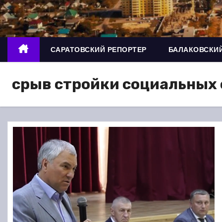
о
м
у
САРАТОВСКИЙ РЕПОРТЕР
БАЛАКОВСКИЙ
срыв стройки социальных 