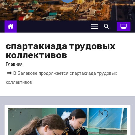
о
м
у
спартакиада трудовых
коллективов
Главная
В Балакове продолжается спартакиада трудовых
коллективов