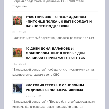
Встречи с педагогами и учениками СОШ №10 стали
традицией
УЧАСТНИК СВО — О НЕОЖИДАННОМ
«ПИТОМЦЕ ПОЛКА», О БЫТЕ СОЛДАТ И
ВАЖНОСТИ ПОДДЕРЖКИ
31.01.2023
Балаковец, который служит на Донбассе, рассказал об СВО
10 ДНЕЙ ДОМА! БАЛАКОВЦЫ,
МОБИЛИЗОВАННЫЕ В ПЕРВЫЕ ДНИ,
НАЧИНАЮТ ПРИЕЗЖАТЬ В ОТПУСК
18.01.2023
"Балаковский репортер" пообщался с отпускником и узнал,
как живется солдатам в зоне СВО
«ИСТОРИЯ ГЕРОЯ»: В ОГНЕ ВОЙНЫ
РОДИЛАСЬ СЕМЬЯ МЕРЗЛИКИНЫХ
29.08.2022
"Балаковский репортер" и "Боевое братство" рассказывают
историю балаковцев, которые прошли Афганистан