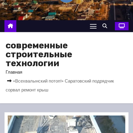
о
м
у
современные
строительные
технологии
Главная
«Всехвалынский потоп!» Саратовский подрядчик
сорвал ремонт крыш