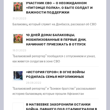
УЧАСТНИК СВО — О НЕОЖИДАННОМ
«ПИТОМЦЕ ПОЛКА», О БЫТЕ СОЛДАТ И
ВАЖНОСТИ ПОДДЕРЖКИ
31.01.2023
Балаковец, который служит на Донбассе, рассказал об СВО
10 ДНЕЙ ДОМА! БАЛАКОВЦЫ,
МОБИЛИЗОВАННЫЕ В ПЕРВЫЕ ДНИ,
НАЧИНАЮТ ПРИЕЗЖАТЬ В ОТПУСК
18.01.2023
"Балаковский репортер" пообщался с отпускником и узнал,
как живется солдатам в зоне СВО
«ИСТОРИЯ ГЕРОЯ»: В ОГНЕ ВОЙНЫ
РОДИЛАСЬ СЕМЬЯ МЕРЗЛИКИНЫХ
29.08.2022
"Балаковский репортер" и "Боевое братство" рассказывают
историю балаковцев, которые прошли Афганистан
В МАТВЕЕВКЕ ЗАХОРОНИЛИ ОСТАНКИ
БОЙЦА, ПАВШЕГО ПОД СТАЛИНГРАДОМ В