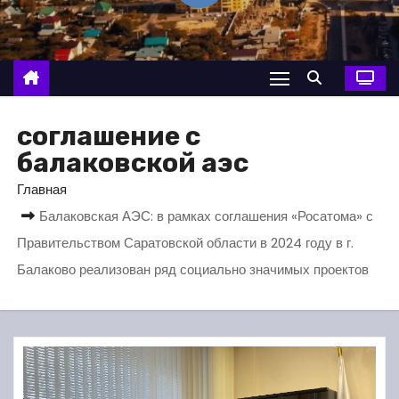
о
м
у
соглашение с
балаковской аэс
Главная
Балаковская АЭС: в рамках соглашения «Росатома» с
Правительством Саратовской области в 2024 году в г.
Балаково реализован ряд социально значимых проектов