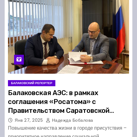
БАЛАКОВСКИЙ РЕПОРТЕР
Балаковская АЭС: в рамках
соглашения «Росатома» с
Правительством Саратовской
области в 2024 году в г. Балаково
Янв 27, 2025
Надежда Бобалова
реализован ряд социально
Повышение качества жизни в городе присутствия –
приоритетное направление социальной