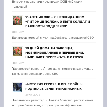
Встречи с педагогами и учениками СОШ №10 стали
традицией
УЧАСТНИК СВО — О НЕОЖИДАННОМ
«ПИТОМЦЕ ПОЛКА», О БЫТЕ СОЛДАТ И
ВАЖНОСТИ ПОДДЕРЖКИ
31.01.2023
Балаковец, который служит на Донбассе, рассказал об СВО
10 ДНЕЙ ДОМА! БАЛАКОВЦЫ,
МОБИЛИЗОВАННЫЕ В ПЕРВЫЕ ДНИ,
НАЧИНАЮТ ПРИЕЗЖАТЬ В ОТПУСК
18.01.2023
"Балаковский репортер" пообщался с отпускником и узнал,
как живется солдатам в зоне СВО
«ИСТОРИЯ ГЕРОЯ»: В ОГНЕ ВОЙНЫ
РОДИЛАСЬ СЕМЬЯ МЕРЗЛИКИНЫХ
29.08.2022
"Балаковский репортер" и "Боевое братство" рассказывают
историю балаковцев, которые прошли Афганистан