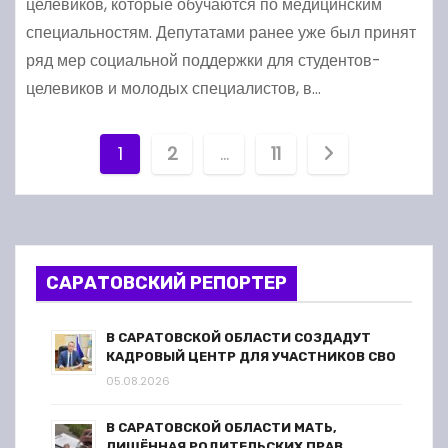
целевиков, которые обучаются по медицинским
специальностям. Депутатами ранее уже был принят
ряд мер социальной поддержки для студентов-
целевиков и молодых специалистов, в…
П
1
2
…
11
а
г
и
САРАТОВСКИЙ РЕПОРТЕР
н
В САРАТОВСКОЙ ОБЛАСТИ СОЗДАДУТ
а
КАДРОВЫЙ ЦЕНТР ДЛЯ УЧАСТНИКОВ СВО
05.08.2026
ц
В САРАТОВСКОЙ ОБЛАСТИ МАТЬ,
ЛИШЁННАЯ РОДИТЕЛЬСКИХ ПРАВ,