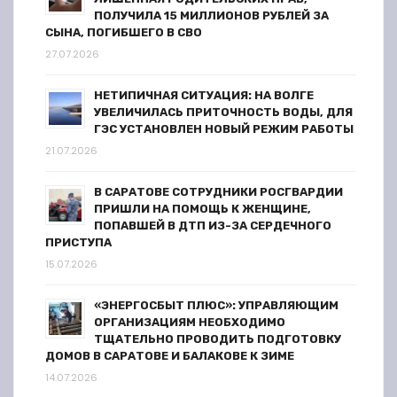
и
ПОЛУЧИЛА 15 МИЛЛИОНОВ РУБЛЕЙ ЗА
я
СЫНА, ПОГИБШЕГО В СВО
27.07.2026
з
НЕТИПИЧНАЯ СИТУАЦИЯ: НА ВОЛГЕ
а
УВЕЛИЧИЛАСЬ ПРИТОЧНОСТЬ ВОДЫ, ДЛЯ
ГЭС УСТАНОВЛЕН НОВЫЙ РЕЖИМ РАБОТЫ
п
21.07.2026
и
В САРАТОВЕ СОТРУДНИКИ РОСГВАРДИИ
ПРИШЛИ НА ПОМОЩЬ К ЖЕНЩИНЕ,
с
ПОПАВШЕЙ В ДТП ИЗ-ЗА СЕРДЕЧНОГО
ПРИСТУПА
е
15.07.2026
й
«ЭНЕРГОСБЫТ ПЛЮС»: УПРАВЛЯЮЩИМ
ОРГАНИЗАЦИЯМ НЕОБХОДИМО
ТЩАТЕЛЬНО ПРОВОДИТЬ ПОДГОТОВКУ
ДОМОВ В САРАТОВЕ И БАЛАКОВЕ К ЗИМЕ
14.07.2026