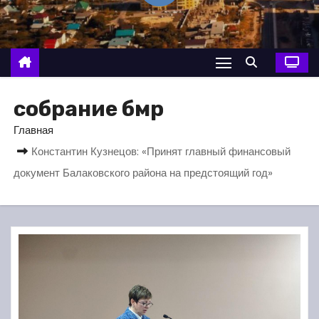
о
м
у
собрание бмр
Главная
Константин Кузнецов: «Принят главный финансовый
документ Балаковского района на предстоящий год»