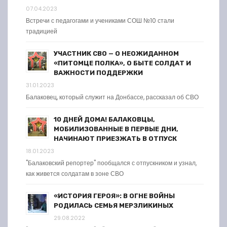
07.04.2023
Встречи с педагогами и учениками СОШ №10 стали
традицией
УЧАСТНИК СВО — О НЕОЖИДАННОМ
«ПИТОМЦЕ ПОЛКА», О БЫТЕ СОЛДАТ И
ВАЖНОСТИ ПОДДЕРЖКИ
31.01.2023
Балаковец, который служит на Донбассе, рассказал об СВО
10 ДНЕЙ ДОМА! БАЛАКОВЦЫ,
МОБИЛИЗОВАННЫЕ В ПЕРВЫЕ ДНИ,
НАЧИНАЮТ ПРИЕЗЖАТЬ В ОТПУСК
18.01.2023
"Балаковский репортер" пообщался с отпускником и узнал,
как живется солдатам в зоне СВО
«ИСТОРИЯ ГЕРОЯ»: В ОГНЕ ВОЙНЫ
РОДИЛАСЬ СЕМЬЯ МЕРЗЛИКИНЫХ
29.08.2022