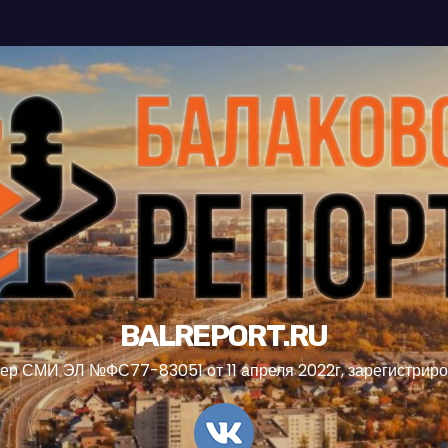
BALREPORT.RU
ер СМИ ЭЛ №ФС77-83051 от 11 апреля 2022г, зарегистрир