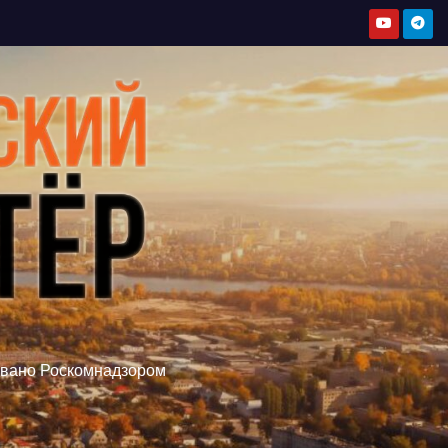
овано Роскомнадзором