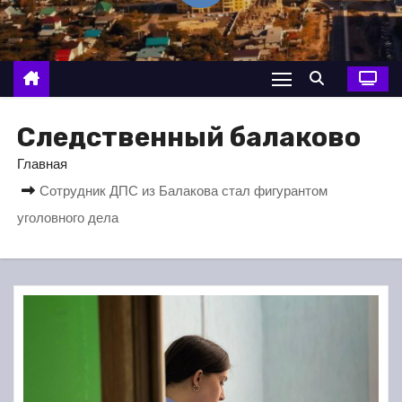
о
м
у
Следственный балаково
Главная
Сотрудник ДПС из Балакова стал фигурантом
уголовного дела