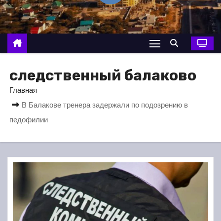
о
м
у
следственный балаково
Главная
В Балакове тренера задержали по подозрению в
педофилии