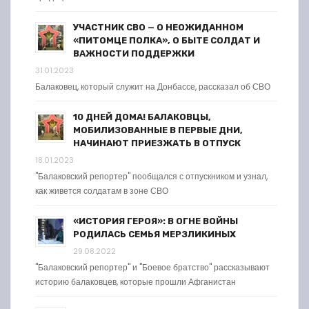
УЧАСТНИК СВО — О НЕОЖИДАННОМ
«ПИТОМЦЕ ПОЛКА», О БЫТЕ СОЛДАТ И
ВАЖНОСТИ ПОДДЕРЖКИ
31.01.2023
Балаковец, который служит на Донбассе, рассказал об СВО
10 ДНЕЙ ДОМА! БАЛАКОВЦЫ,
МОБИЛИЗОВАННЫЕ В ПЕРВЫЕ ДНИ,
НАЧИНАЮТ ПРИЕЗЖАТЬ В ОТПУСК
18.01.2023
"Балаковский репортер" пообщался с отпускником и узнал,
как живется солдатам в зоне СВО
«ИСТОРИЯ ГЕРОЯ»: В ОГНЕ ВОЙНЫ
РОДИЛАСЬ СЕМЬЯ МЕРЗЛИКИНЫХ
29.08.2022
"Балаковский репортер" и "Боевое братство" рассказывают
историю балаковцев, которые прошли Афганистан