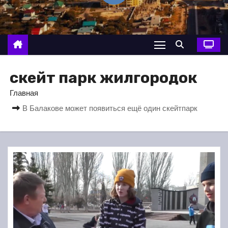
о
м
у
скейт парк жилгородок
Главная
В Балакове может появиться ещё один скейтпарк