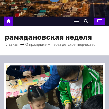
о
м
у
рамадановская неделя
Главная
О празднике — через детское творчество