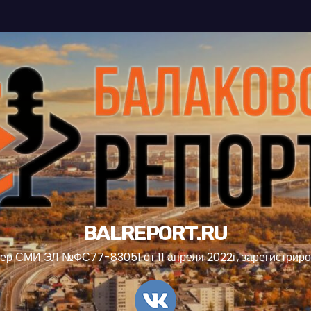
BALREPORT.RU
ер СМИ ЭЛ №ФС77-83051 от 11 апреля 2022г, зарегистрир