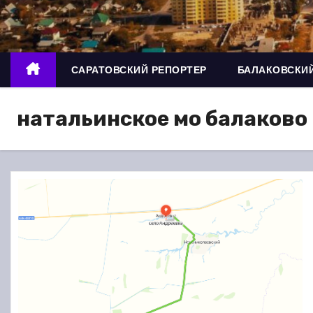
о
м
у
САРАТОВСКИЙ РЕПОРТЕР
БАЛАКОВСКИЙ
натальинское мо балаково