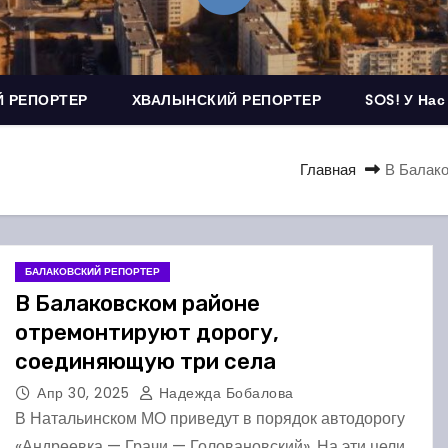
 РЕПОРТЕР
ХВАЛЫНСКИЙ РЕПОРТЕР
SOS! У Нас
Главная
В Балако
БАЛАКОВСКИЙ РЕПОРТЕР
В Балаковском районе
отремонтируют дорогу,
соединяющую три села
Апр 30, 2025
Надежда Бобалова
В Натальинском МО приведут в порядок автодорогу
«Андреевка — Грачи — Головановский». На эти цели