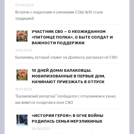
07.04.2023
Встречи с педагогами и учениками СОШ №10 стали
традицией
УЧАСТНИК СВО — О НЕОЖИДАННОМ
«ПИТОМЦЕ ПОЛКА», О БЫТЕ СОЛДАТ И
ВАЖНОСТИ ПОДДЕРЖКИ
31.01.2023
Балаковец, который служит на Донбассе, рассказал об СВО
10 ДНЕЙ ДОМА! БАЛАКОВЦЫ,
МОБИЛИЗОВАННЫЕ В ПЕРВЫЕ ДНИ,
НАЧИНАЮТ ПРИЕЗЖАТЬ В ОТПУСК
18.01.2023
"Балаковский репортер" пообщался с отпускником и узнал,
как живется солдатам в зоне СВО
«ИСТОРИЯ ГЕРОЯ»: В ОГНЕ ВОЙНЫ
РОДИЛАСЬ СЕМЬЯ МЕРЗЛИКИНЫХ
29.08.2022