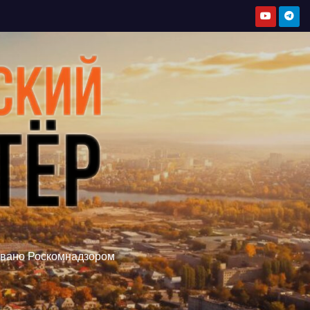
овано Роскомнадзором