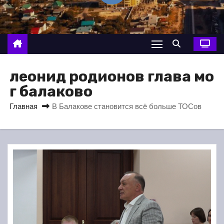
о
м
у
леонид родионов глава мо
г балаково
Главная
В Балакове становится всё больше ТОСов