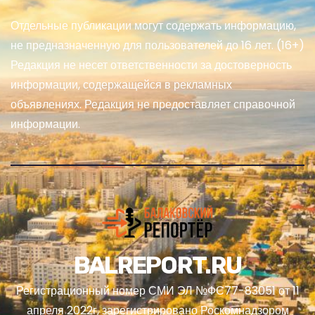
Отдельные публикации могут содержать информацию,
не предназначенную для пользователей до 16 лет. (16+)
Редакция не несет ответственности за достоверность
информации, содержащейся в рекламных
объявлениях. Редакция не предоставляет справочной
информации.
BALREPORT.RU
Регистрационный номер СМИ ЭЛ №ФС77-83051 от 11
апреля 2022г, зарегистрировано Роскомнадзором