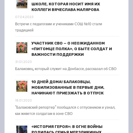
ШКОЛЕ, КОТОРАЯ НОСИТ ИМЯ ИХ
КОЛЛЕГИ ВЯЧЕСЛАВА МАЛЯРОВА
07.04.2023
Встречи с педагогами и учениками СОШ №10 стали
традицией
УЧАСТНИК СВО — О НЕОЖИДАННОМ
«ПИТОМЦЕ ПОЛКА», О БЫТЕ СОЛДАТ И
ВАЖНОСТИ ПОДДЕРЖКИ
31.01.2023
Балаковец, который служит на Донбассе, рассказал об СВО
10 ДНЕЙ ДОМА! БАЛАКОВЦЫ,
МОБИЛИЗОВАННЫЕ В ПЕРВЫЕ ДНИ,
НАЧИНАЮТ ПРИЕЗЖАТЬ В ОТПУСК
18.01.2023
"Балаковский репортер" пообщался с отпускником и узнал,
как живется солдатам в зоне СВО
«ИСТОРИЯ ГЕРОЯ»: В ОГНЕ ВОЙНЫ
РОДИЛАСЬ СЕМЬЯ МЕРЗЛИКИНЫХ