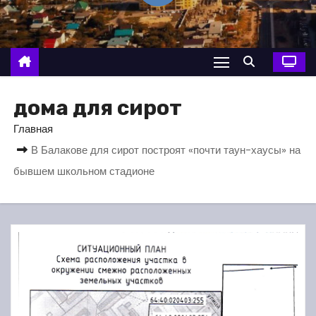
о
м
у
дома для сирот
Главная
В Балакове для сирот построят «почти таун-хаусы» на
бывшем школьном стадионе