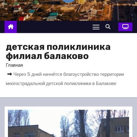
о
м
у
детская поликлиника
филиал балаково
Главная
Через 5 дней начнётся благоустройство территории
многострадальной детской поликлиники в Балакове