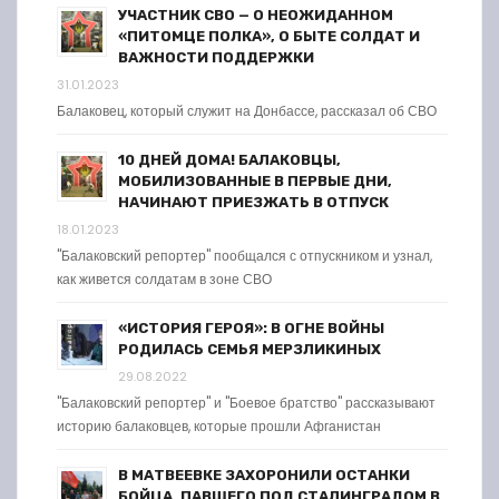
УЧАСТНИК СВО — О НЕОЖИДАННОМ
«ПИТОМЦЕ ПОЛКА», О БЫТЕ СОЛДАТ И
ВАЖНОСТИ ПОДДЕРЖКИ
31.01.2023
Балаковец, который служит на Донбассе, рассказал об СВО
10 ДНЕЙ ДОМА! БАЛАКОВЦЫ,
МОБИЛИЗОВАННЫЕ В ПЕРВЫЕ ДНИ,
НАЧИНАЮТ ПРИЕЗЖАТЬ В ОТПУСК
18.01.2023
"Балаковский репортер" пообщался с отпускником и узнал,
как живется солдатам в зоне СВО
«ИСТОРИЯ ГЕРОЯ»: В ОГНЕ ВОЙНЫ
РОДИЛАСЬ СЕМЬЯ МЕРЗЛИКИНЫХ
29.08.2022
"Балаковский репортер" и "Боевое братство" рассказывают
историю балаковцев, которые прошли Афганистан
В МАТВЕЕВКЕ ЗАХОРОНИЛИ ОСТАНКИ
БОЙЦА, ПАВШЕГО ПОД СТАЛИНГРАДОМ В