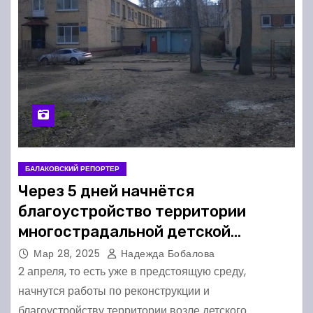
БАЛАКОВСКИЙ РЕПОРТЕР
Через 5 дней начнётся
благоустройство территории
многострадальной детской
поликлиники в Балакове
Мар 28, 2025
Надежда Бобалова
2 апреля, то есть уже в предстоящую среду,
начнутся работы по реконструкции и
благоустройству территории возле детского