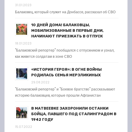
31.01.2023
Балаковец, который служит на Донбассе, рассказал об СВО
10 ДНЕЙ ДОМА! БАЛАКОВЦЫ,
МОБИЛИЗОВАННЫЕ В ПЕРВЫЕ ДНИ,
НАЧИНАЮТ ПРИЕЗЖАТЬ В ОТПУСК
18.01.2023
"Балаковский репортер" пообщался с отпускником и узнал,
как живется солдатам в зоне СВО
«ИСТОРИЯ ГЕРОЯ»: В ОГНЕ ВОЙНЫ
РОДИЛАСЬ СЕМЬЯ МЕРЗЛИКИНЫХ
29.08.2022
"Балаковский репортер" и "Боевое братство" рассказывают
историю балаковцев, которые прошли Афганистан
В МАТВЕЕВКЕ ЗАХОРОНИЛИ ОСТАНКИ
БОЙЦА, ПАВШЕГО ПОД СТАЛИНГРАДОМ В
1942 ГОДУ
15.07.2022