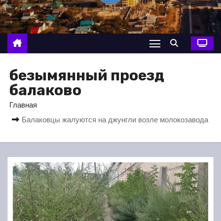
о
м
у
безымянный проезд
балаково
Главная
Балаковцы жалуются на джунгли возле молокозавода