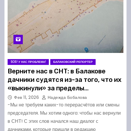
SOS! У НАС ПРОБЛЕМА!
БАЛАКОВСКИЙ РЕПОРТЕР
Верните нас в СНТ: в Балакове
дачники судятся из-за того, что их
«выкинули» за пределы
товарищества
Фев 11, 2026
Надежда Бобалова
-Мы не требуем каких-то перерасчётов или смены
председателя. Мы хотим одного: чтобы нас вернули
в СНТ! С этих слов начался наш диалог с
дачниками, которые пришли в редакцию