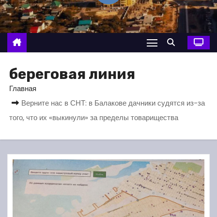
о
м
у
береговая линия
Главная
Верните нас в СНТ: в Балакове дачники судятся из-за
того, что их «выкинули» за пределы товарищества