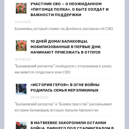
УЧАСТНИК СВО — О НЕОЖИДАННОМ
«ПИТОМЦЕ ПОЛКА», О БЫТЕ СОЛДАТ И
ВАЖНОСТИ ПОДДЕРЖКИ
31.01.2023
Балаковец, который служит на Донбассе, рассказал об СВО
10 ДНЕЙ ДОМА! БАЛАКОВЦЫ,
МОБИЛИЗОВАННЫЕ В ПЕРВЫЕ ДНИ,
НАЧИНАЮТ ПРИЕЗЖАТЬ В ОТПУСК
18.01.2023
"Балаковский репортер" пообщался с отпускником и узнал,
как живется солдатам в зоне СВО
«ИСТОРИЯ ГЕРОЯ»: В ОГНЕ ВОЙНЫ
РОДИЛАСЬ СЕМЬЯ МЕРЗЛИКИНЫХ
29.08.2022
"Балаковский репортер" и "Боевое братство" рассказывают
историю балаковцев, которые прошли Афганистан
В МАТВЕЕВКЕ ЗАХОРОНИЛИ ОСТАНКИ
БОЙЦА, ПАВШЕГО ПОД СТАЛИНГРАДОМ В